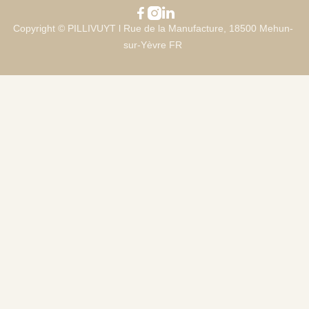



Copyright © PILLIVUYT l Rue de la Manufacture, 18500 Mehun-
sur-Yèvre FR