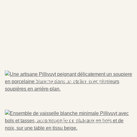
explorez notre
savoir-faire
historique
Notre savoir-faire
emblematiques
nos collections