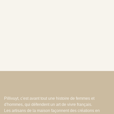
Comment entretenir ma porcelaine blanche
PILLIVUYT?
Conseils
Jan 21, 2026
Pillivuyt, c'est avant tout une histoire de femmes et
d'hommes, qui défendent un art de vivre français.
Les artisans de la maison façonnent des créations en