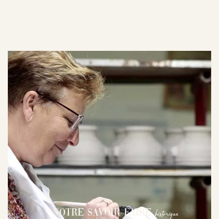
fabriquÉe en
depuis 1818
france
historique
Notre Savoir Faire