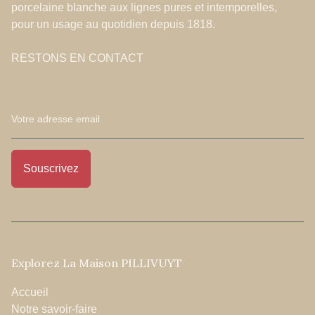
porcelaine blanche aux lignes pures et intemporelles,
pour un usage au quotidien depuis 1818.
RESTONS EN CONTACT
Explorez La Maison PILLIVUYT
Accueil
Notre savoir-faire