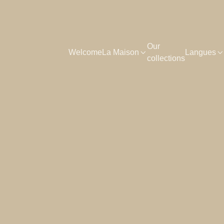
Our
Welcome
La Maison
Langues


collections